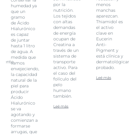
por la
menos
humedad ya
nutrición.
manchas
que un
Los tejidos
aparezcan.
gramo
con altas
Thiamidol es
de Ácido
demandas
el activo
Hialurónico
de energía
clave en
es capaz
ocupan de
Eucerin
de juntar
Creatina a
Anti-
hasta 1 litro
través de un
Pigment y
de agua. A
sistema de
está clínica y
medida que
amente
transporte
dermatológicame
vamos
activo. Para
probado.
envejeciendo,
el caso del
la capacidad
Leé más
folículo del
natural de la
pelo
piel para
humano
producir
también.
Ácido
Hialurónico
Leé más
se va
agotando y
comienzan a
formarse
arrugas, que