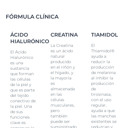
FÓRMULA CLÍNICA
ÁCIDO
CREATINA
TIAMIDOL
HIALURÓNICO
La Creatina
El
es un ácido
Thiamidol®
El Ácido
natural
ayuda a
Hialurónico
producido
reducir la
es una
en el riñón y
producción
sustancia
el hígado, y
de melanina
que forman
la mayoría
al inhibir la
las células
es
producción
de la piel y
almacenada
de
que es parte
en las
tirosinasa,
del tejido
células
con el uso
conectivo de
musculares,
regular,
la piel. Una
pero
ayuda a que
de sus
también
las manchas
funciones
puede ser
existentes se
clave es
suministrado
reduzcan y
conservar la