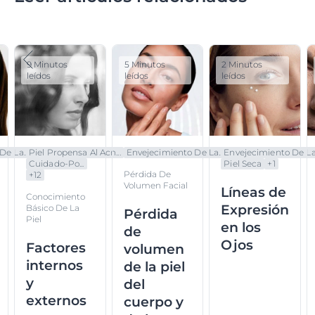
9 Minutos
5 Minutos
2 Minutos
leídos
leídos
leídos
e La...
Piel Propensa Al Acn...
Envejecimiento De La...
Envejecimiento De La.
Cuidado-Po...
Piel Seca
+
1
Pérdida De
+
12
Volumen Facial
Líneas de
Conocimiento
Expresión
Básico De La
Pérdida
Piel
en los
de
Ojos
Factores
volumen
internos
de la piel
y
del
externos
cuerpo y