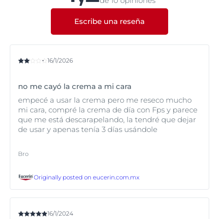
de 10 opiniones
prematuro. Aunque nuestra piel es tan individual
como nosotros, y envejece de forma diferente
dependiendo de nuestra genética y estilo de vida,
Escribe una reseña
estos problemas los sufren normalmente las personas
con piel madura. Los productos actúan conjuntamente
para ayudar a rellenar arrugas, mejorar la elasticidad
de la piel y reducir la aparición de manchas de la edad.
16/1/2026
La piel luce visiblemente más joven, tersa y radiante.
no me cayó la crema a mi cara
Si te preocupan más las líneas de expresión y las
arrugas, prueba la línea Eucerin Hyaluron-Filler +3x
empecé a usar la crema pero me reseco mucho
Effect.
mi cara, compré la crema de día con Fps y parece
que me está descarapelando, la tendré que dejar
Para obtener más información sobre las diferentes
de usar y apenas tenía 3 días usándole
etapas del envejecimiento dérmico y para ayudar a
encontrar el producto adecuado para ti, lee nuestro
Bro
artículo sobre la piel a diferentes edades.
Originally posted on
eucerin.com.mx
16/1/2024