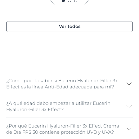
Ver todos
¿Cómo puedo saber si Eucerin Hyaluron-Filler 3x
Effect es la línea Anti-Edad adecuada para mí?
¿A qué edad debo empezar a utilizar Eucerin
La línea Eucerin Hyaluron-Filler 3x Effect ha sido
Hyaluron-Filler 3x Effect?
especialmente formulada para aydar a tratar los
primeros signos de envejecimiento, como las líneas de
expresión y las arrugas. Aunque nuestra piel es tan
¿Por qué Eucerin Hyaluron-Filler 3x Effect Crema
Nuestra piel es tan diferente como nosotros, por lo que
individual como nosotros, y la piel envejece de forma
de Día FPS 30 contiene protección UVB y UVA?
la respuesta a esta pregunta varía de una persona a
diferente dependiendo de nuestra genética y estilo de