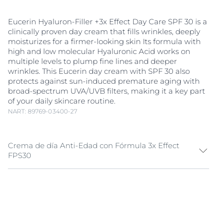
Eucerin Hyaluron-Filler +3x Effect Day Care SPF 30 is a
clinically proven day cream that fills wrinkles, deeply
moisturizes for a firmer-looking skin Its formula with
high and low molecular Hyaluronic Acid works on
multiple levels to plump fine lines and deeper
wrinkles. This Eucerin day cream with SPF 30 also
protects against sun-induced premature aging with
broad-spectrum UVA/UVB filters, making it a key part
of your daily skincare routine.
NART: 89769-03400-27
Crema de día Anti-Edad con Fórmula 3x Effect
FPS30
Anti-aging day cream with 3x EFFECT formula As skin
ages, it loses moisture and firmness, leading to fine
lines and deeper wrinkles. Eucerin Hyaluron-Filler +3x
Effect Day Care SPF 30 is formulated with high and