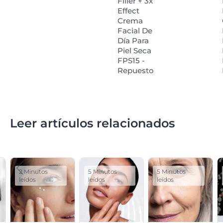
Filler + 3x
Effect
Crema
Facial De
Día Para
Piel Seca
FPS15 -
Repuesto
Leer artículos relacionados
2 Minutos
5 Minutos
5 Minutos
leídos
leídos
leídos