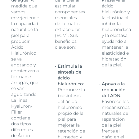
medida que
estimular
ácido
vamos
componentes
hialurónico y
envejeciendo,
esenciales
la elastina al
la capacidad
de la matriz
inhibir la
natural de la
extracelular
hialuronidasa
piel para
(ECM). Sus
y la elastasa,
producir
beneficios
ayudando a
Ácido
clave son:
mantener la
Hialurónico
elasticidad e
se va
hidratación
agotando y
de la piel.
Estimula la
comienzan a
síntesis de
formarse
ácido
arrugas, que
hialurónico:
Apoyo a la
se van
Promueve la
reparación
agudizando.
biosíntesis
del ADN:
La línea
del ácido
Favorece los
Hyaluron-
hialurónico
mecanismos
Filler
propio de la
naturales de
contiene
piel para
reparación
dos tipos
mejorar la
de la piel
diferentes
retención de
frente al
de Ácido
humedad y
daño en el