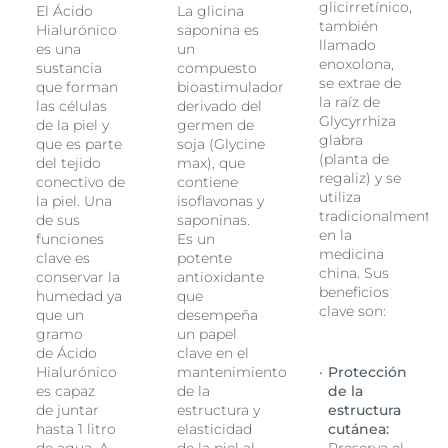
glicirretínico,
El Ácido
La glicina
factor in skin aging, leading to deeper wrinkles and
también
Hialurónico
saponina es
loss of firmness. This anti-aging day cream with SPF 30
llamado
es una
un
provides broad-spectrum UVA/UVB protection,
enoxolona,
sustancia
compuesto
helping to prevent sun-induced aging while
se extrae de
que forman
bioastimulador
supporting the skin’s natural barrier. If You Prefer a
la raíz de
las células
derivado del
Lightweight, Non-Greasy Day Cream: Rich textures
Glycyrrhiza
de la piel y
germen de
can sometimes feel too heavy on the skin, especially
glabra
que es parte
soja (Glycine
under makeup. This Eucerin Hyaluron-Filler day cream
(planta de
del tejido
max), que
absorbs quickly, delivering hydration making it an
regaliz) y se
conectivo de
contiene
excellent choice for all skin types.
utiliza
la piel. Una
isoflavonas y
te
tradicionalmente
de sus
saponinas.
en la
funciones
Es un
medicina
clave es
potente
china. Sus
conservar la
antioxidante
beneficios
humedad ya
que
clave son:
que un
desempeña
gramo
un papel
de Ácido
clave en el
Hialurónico
mantenimiento
Protección
es capaz
de la
de la
de juntar
estructura y
estructura
hasta 1 litro
elasticidad
cutánea:
de agua. A
de la piel al
Preserva el