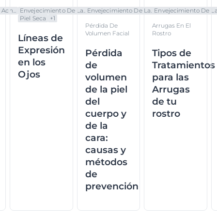
Acn...
Envejecimiento De La...
Envejecimiento De La...
Envejecimiento De La.
Piel Seca
+
1
Pérdida De
Arrugas En El
Volumen Facial
Rostro
Líneas de
Expresión
Pérdida
Tipos de
en los
de
Tratamientos
Ojos
volumen
para las
de la piel
Arrugas
del
de tu
cuerpo y
rostro
de la
cara:
causas y
métodos
de
prevención