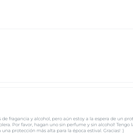
al de la piel y el melasma.
inducir hiperpigmentación y contribuir a afecciones como 
manchas de la edad) y el melasma.
 modernos ofrecen una protección eficaz contra los rayos UV
roductos que también protejan contra los efectos negativos
su piel una protección fiable frente al fotoenvejecimiento y,
os signos visibles del envejecimiento dérmico.
s de fragancia y alcohol, pero aún estoy a la espera de un p
lo tolera. Por favor, hagan uno sin perfume y sin alcohol! Ten
 una protección más alta para la época estival. Gracias! :)