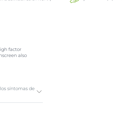
igh factor
nscreen also
a los síntomas de
d dry skin UV
 but high-energy
t cause further
t Cream SPF 50+