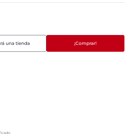
rá una tienda
¡Comprar!
ficado