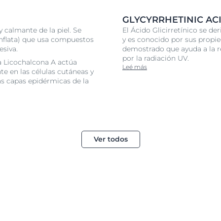
GLYCYRRHETINIC AC
 calmante de la piel. Se
El Ácido Glicirretínico se der
a Inflata) que usa compuestos
y es conocido por sus propie
esiva.
demostrado que ayuda a la r
por la radiación UV.
la Licochalcona A actúa
Leé más
te en las células cutáneas y
as capas epidérmicas de la
Ver todos