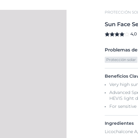
PROTECCIÓN SO
Sun
Face
Se
4,0
Problemas de l
Protección solar
Beneficios Cla
Very high sun
Advanced Spe
HEVIS light 
For sensitive 
Ingredientes
Licochalcone A,