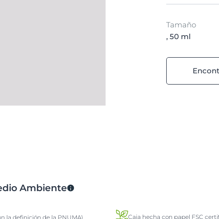
Tamaño
, 50 ml
Encont
Medio Ambiente
Caja hecha con papel FSC certi
ún la definición de la PNUMA)