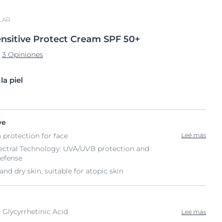
LAR
nsitive Protect Cream
SPF 50+
3 Opiniones
a piel
ve
 protection for face
Leé más
ctral Technology: UVA/UVB protection and
defense
and dry skin, suitable for atopic skin
 Glycyrrhetinic Acid
Leé más