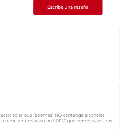
las manchas solares
Escribe una reseña
A y UVB, pero le
 de la luz HEVIS. Estos
 a largo plazo, también
rotector solar que (además) NO contenga alcoholes
go la crema anti-rojeces con SPF25 que cumple esos dos