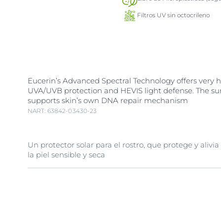
Filtros UV sin octocrileno
Eucerin’s Advanced Spectral Technology offers very h
UVA/UVB protection and HEVIS light defense. The su
supports skin’s own DNA repair mechanism
NART: 63842-03430-23
Un protector solar para el rostro, que protege y alivi
la piel sensible y seca
A facial sunscreen to protect and soothe sensitive an
light is the main cause of sun-induced skin damage,
visible (HEVIS) light can also induce free radicals tha
stress to skin. EUCERIN® Sun Face Sensitive Protec