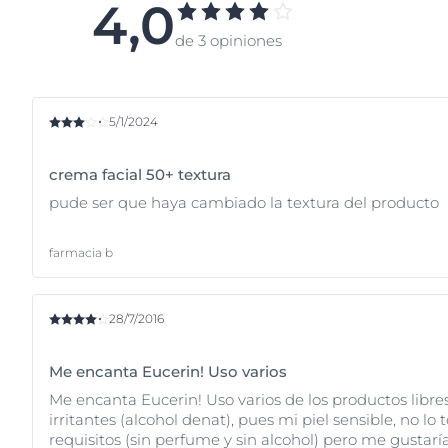
4,0
con la pigmentación desigu
Ambos tipos de UV pueden 
(también conocidas como 
de 3 opiniones
Muchos protectores solares
recomendamos que busque p
productos proporcionarán a 
pueden ayudar a combatir l
5/1/2024
crema facial 50+ textura
pude ser que haya cambiado la textura del producto
farmacia b
28/7/2016
Me encanta Eucerin! Uso varios
Me encanta Eucerin! Uso varios de los productos libre
irritantes (alcohol denat), pues mi piel sensible, no 
requisitos (sin perfume y sin alcohol) pero me gustaría