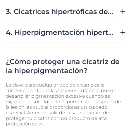
los queloides están expuestos al sol durante el proceso
El contacto habitual de la piel con el cinturón o la ropa
de curación.
interior elástica, como los calzones o calzoncillos,
3. Cicatrices hipertróficas debido a queloides
puede generar cicatrices generalmente pequeñas,
pero su acumulación puede ocurrir si no se aplican los
Las áreas más comunes donde se desarrollan
cuidados necesarios.
cicatrices
por queloide son los lóbulos de las orejas,
4. Hiperpigmentación hipertrófica por piercing
hombros, mejillas, codos o la parte central del pecho.
Estas cicatrices suelen tener una textura suave, pero
Esta es otra situación que se presenta en las
firme, pueden presentarse como protuberancias, y su
hiperpigmentaciones de la piel debido a cicatrices. En
color varía entre tonos rojizos, rosados o morados,
este escenario se forma una mancha oscura alrededor
dependiendo del tono de piel. Provocan molestias
¿Cómo proteger una cicatriz de
de la cicatriz del piercing, resultado de la exposición
como picazón y malestar, entre otras sensaciones.
del queloide al sol.
la hiperpigmentación?
La clave para cualquier tipo de cicatriz es la
"protección". Todas las lesiones cutáneas pueden
desarrollar pigmentación excesiva cuando se
exponen al sol. Durante el primer año después de
la lesión, es crucial proporcionar un cuidado
especial. Antes de salir de casa, asegúrate de
proteger tu cicatriz con un producto de alta
protección solar.