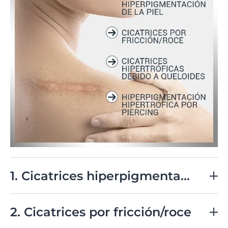
1. Cicatrices hiperpigmentadas debido a la hiperpigmentación de la piel
Una cicatriz reciente y mal cuidada puede
desencadenar lo que se conoce como cicatriz
2. Cicatrices por fricción/roce
"hiperpigmentada". Este fenómeno se produce cuando