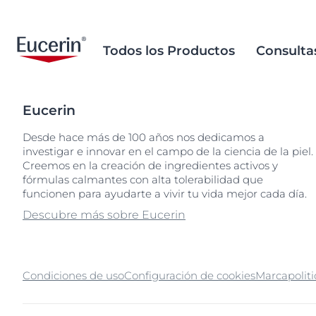
Todos los Productos
Consulta
Eucerin
Cuidado Facial
Piel atópica
Research Background
Abastecimiento y producción
Piel propensa 
Base de datos
Abastecimient
Desde hace más de 100 años nos dedicamos a
responsables
ingredientes
palma sustent
investigar e innovar en el campo de la ciencia de la piel.
Cuidado Corporal
Piel con tendencia al
Nuestro Propósito
Piel envejecid
Búsquedas populares
Producto
Creemos en la creación de ingredientes activos y
enrojecimiento
Cuidados sobre los
La base científ
Eliminación d
Protección Solar
Nuestra historia
fórmulas calmantes con alta tolerabilidad que
Piel atópica
problemas del cambio
microplástico
aquaphor
Piel envejecida
funcionen para ayudarte a vivir tu vida mejor cada día.
climático
Cuidado de Labios y Ojos
Misión Social
Piel seca
eczema
Ocean Formu
Descubre más sobre Eucerin
Piel propensa al acné
Envasado y desarrollo
Cuidado de Manos y Pies
Piel hipersens
keratosis pilaris
Ingredientes 
sustentable
Piel pigmentada
calidad
Cuidado para Bebes y Niños
Problemas de
test
Sustentabilidad y
Piel seca
cabelludo y ca
Métodos de p
Cuidado del Cabello y Cuero
uera
responsabilidad
Condiciones de uso
Configuración de cookies
Marca
polit
alternativos
Cabelludo
Piel sensible
Piel sensible
ultrasensitive
Problemas de cuero
Protección So
urea