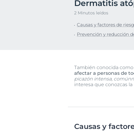
Dermatitis ató
cabelludo y cabello
Piel pigment
Descu
Protección solar
2 Minutos leídos
Sudoración
Causas y factores de ries
Prevención y reducción de
También conocida com
afectar a personas de t
picazón intensa, comúnme
interesa que conozcas la
Causas y factore