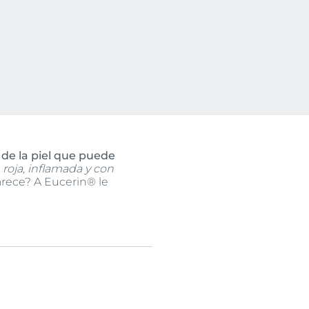
o
ssion
uctos
n
 de la piel que puede
, roja, inflamada y con
arece? A Eucerin® le