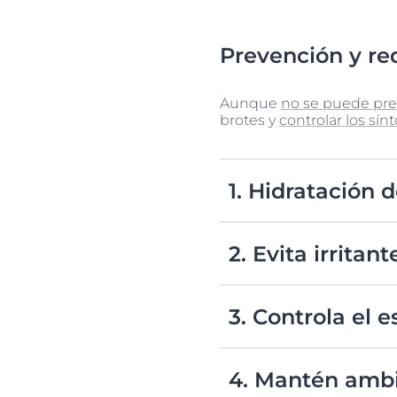
Prevención y re
Aunque
no se puede pr
brotes y
controlar los sí
1. Hidratación d
Mantenerla así es crucial
a mantener la barrera cut
2. Evita irritant
ha formulado especialmen
fortaleciendo la barrera c
Identificar y cuidar el u
cuidado personal con frag
3. Controla el e
detergentes hipoalergénic
Éste puede agravar la der
ejercicio regular pueden a
4. Mantén amb