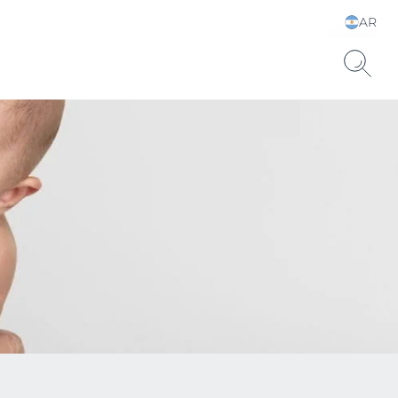
AR
Elija su idioma y país