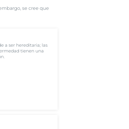
n embargo, se cree que
 a ser hereditaria; las
nfermedad tienen una
ón.