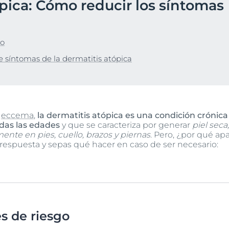
pica: Cómo reducir los síntomas
Hiperpigmentación
Nuestro compromis
ada
pH5
bre Anti-Pigment
Programa Social Mi
Ver todos los prod
Protección Solar
#eucerinclusio
go
UltraSensitive y Anti-
Enrojecimiento
Más información
Más información
 síntomas de la dermatitis atópica
UreaRepair
o
eccema
,
la dermatitis atópica es una condición crónica
odas las edades
y que se caracteriza por generar
piel seca
nte en pies, cuello, brazos y piernas
. Pero, ¿por qué ap
 respuesta y sepas qué hacer en caso de ser necesario:
s de riesgo