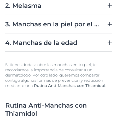
aumento en la producción de
melanina
, el pigmento
2. Melasma
responsable del color de la piel.
Se caracteriza por la aparición de
manchas simétricas
en la cara, especialmente en las mejillas, la frente, el
3. Manchas en la piel por el sol
labio superior y la nariz.
Por lo general, se desarrolla
en mujeres durante el embarazo o debido a cambios
Son áreas planas de la piel con tonalidades oscuras,
hormonales, pero también puede afectar a hombres.
que surgen en zonas expuestas frecuentemente al sol,
4. Manchas de la edad
como la cara
y las manos.
Son pigmentaciones marrones y planas que surgen en
la piel con el envejecimiento, especialmente en áreas
Si tienes dudas sobre las manchas en tu piel, te
expuestas de manera recurrente al sol, como la cara,
recordamos la importancia de consultar a un
las manos y los brazos.
dermatólogo. Por otro lado, queremos compartir
contigo algunas formas de prevención y reducción
mediante una
Rutina Anti-Manchas con Thiamidol
.
Rutina Anti-Manchas con
Thiamidol