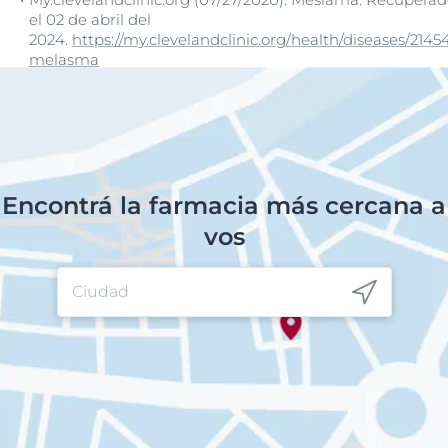
el 02 de abril del
2024.
https://my.clevelandclinic.org/health/diseases/2145
melasma
Encontrá la farmacia más cercana a
vos