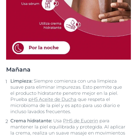
Mañana
Limpieza:
Siempre comienza con una limpieza
suave para eliminar impurezas. Esto permite que
el producto hidratante penetre mejor en la piel.
Prueba
pH5 Aceite de Ducha
que respeta el
microbioma de la piel y es apto para uso diario e
incluso lavados frecuentes.
Crema hidratante:
Usa
PH5 de Eucerin
para
mantener la piel equilibrada y protegida. Al aplicar
la crema, realiza un suave masaje en movimientos