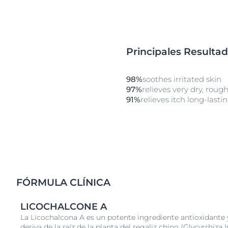
Principales Resulta
98%
soothes irritated skin
97%
relieves very dry, rough
91%
relieves itch long-lasti
FÓRMULA CLÍNICA
LICOCHALCONE A
La Licochalcona A es un potente ingrediente antioxidante y
deriva de la raíz de la planta del regaliz chino (Glycyrrhiz