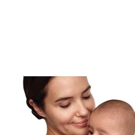
dryness and itching. It should also be used during a 
alongside Eucerin AtopiControl Acute Care Cream, Eu
Spray and your usual medication. The atopic eczema
instant moisture to make skin soft and smooth and, 
application, skin condition noticeably improves. The 
balm has a light, pleasant texture that absorbs quick
greasy and non-sticky. Eucerin AtopiControl Calming
dermatologically tested for dry, atopic skin. It is safe
one for the fragile skin of newborns and babies, nap
1st month . Due to the sensitive yet effective formula, i
for children and adults, hence a balm for the whole f
preserves the skin barrier and actively soothes itchy s