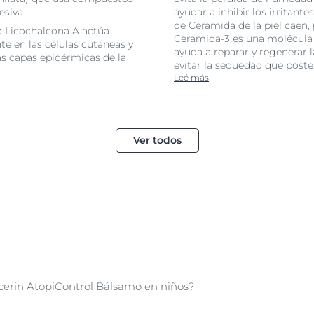
esiva.
ayudar a inhibir los irritant
de Ceramida de la piel caen, 
la Licochalcona A actúa
Ceramida-3 es una molécula
te en las células cutáneas y
ayuda a reparar y regenerar l
as capas epidérmicas de la
evitar la sequedad que poster
Leé más
Ver todos
cerin AtopiControl Bálsamo en niños?