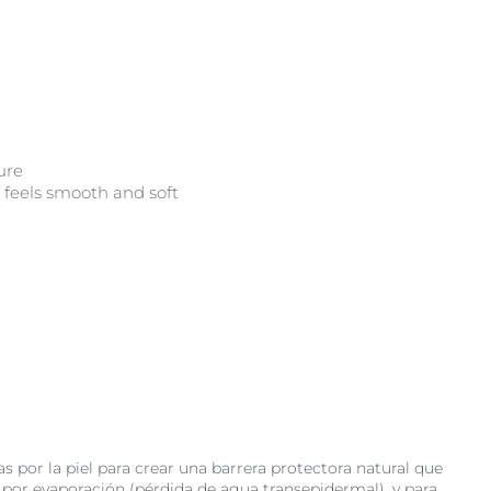
ure
n feels smooth and soft
 por la piel para crear una barrera protectora natural que
por evaporación (pérdida de agua transepidermal), y para