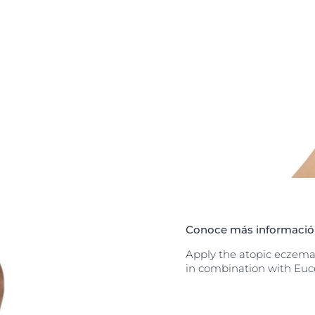
flare-up
cerin Anti-Itch
 balm provides
with regular
fragrance-free
ly and is non-
 Balm is
 to use from day
py area only from
t is also ideal
amily that
kin.
Conoce más información
Apply the atopic eczema 
in combination with Euc