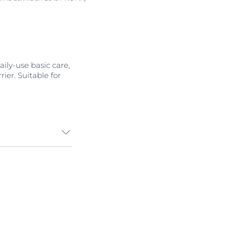
ily-use basic care,
ier. Suitable for
induces scratching
n have a
trol Calming
y formulated to
in. The light but
ing
Licochalcone
rrier and relieve