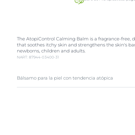
The AtopiControl Calming Balm is a fragrance-free, da
that soothes itchy skin and strengthens the skin's barr
newborns, children and adults.
NART: 87944-03400-31
Bálsamo para la piel con tendencia atópica
Atopic skin is irritable, dry and itchy. This itchiness 
which gets in the way of a good night’s sleep and ca
negative impact on quality of life. Eucerin AtopiCon
Balm is a daily-use body balm that has been speciall
soothe and intensely moisturize irritated and itchy sk
nourishing oil-in-water balm is enriched with sooth
A
, Ceramides and Shea butter to strengthen skin’s ba