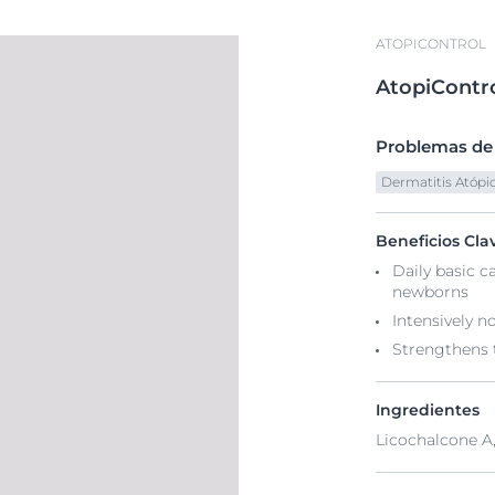
ATOPICONTROL
AtopiContr
Problemas de l
Dermatitis Atópi
Beneficios Cla
Daily basic ca
newborns
Intensively n
Strengthens t
Ingredientes
Licochalcone A