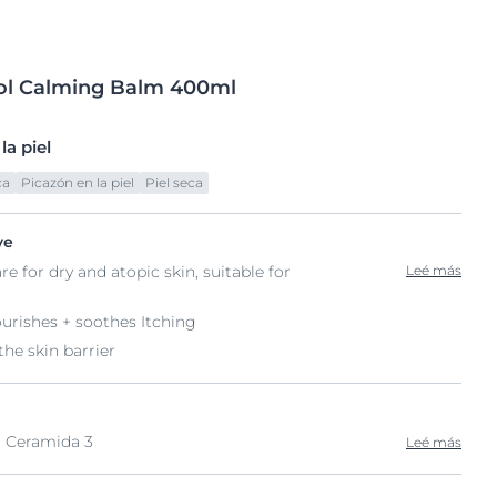
ol
Calming
Balm 400ml
a piel
ca
Picazón en la piel
Piel seca
ve
re for dry and atopic skin, suitable for
Leé más
ourishes + soothes Itching
he skin barrier
, Ceramida 3
Leé más