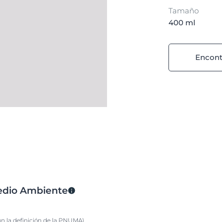
Tamaño
400 ml
Encont
Medio Ambiente
ún la definición de la PNUMA)