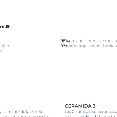
dos
98%
provides intensive moist
 skin
97%
after application the ski
ng
CERAMIDA 3
 calmante de la piel. Se
Las Ceramidas son producidas
a Inflata) que usa compuestos
evita la pérdida de humedad 