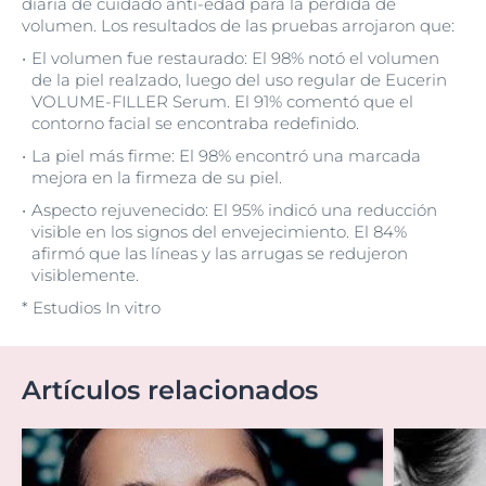
diaria de cuidado anti-edad para la pérdida de
volumen. Los resultados de las pruebas arrojaron que:
El volumen fue restaurado: El 98% notó el volumen
de la piel realzado, luego del uso regular de Eucerin
VOLUME-FILLER Serum. El 91% comentó que el
contorno facial se encontraba redefinido.
La piel más firme: El 98% encontró una marcada
mejora en la firmeza de su piel.
Aspecto rejuvenecido: El 95% indicó una reducción
visible en los signos del envejecimiento. El 84%
afirmó que las líneas y las arrugas se redujeron
visiblemente.
* Estudios In vitro
Artículos relacionados