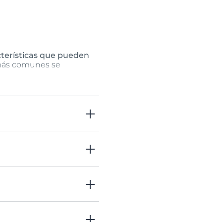
acterísticas que pueden
 más comunes se
 puede hacer que se
ipo de piel es menos capaz
 flacidez que puede ser