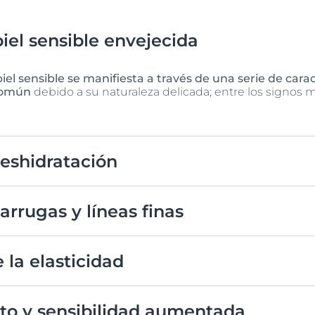
iel sensible envejecida
piel sensible se manifiesta a través de una serie de car
 común
debido a su naturaleza delicada; entre los signos
deshidratación
ida tiende a perder su capacidad de retener humedad, lo que
arrugas y líneas finas
ebido a la pérdida de elasticidad y colágeno, además, este t
ental, lo que acelera la formación de estas imperfecciones.
 la elasticidad
sible pierde su firmeza y flexibilidad. Esto se traduce en una
 el cuello, mandíbula y mejillas.
nto y sensibilidad aumentada