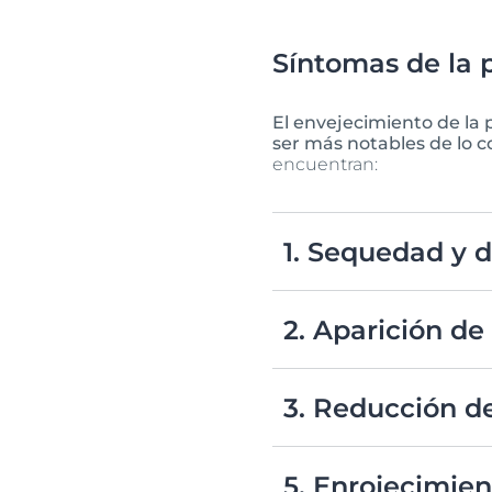
Síntomas de la p
El envejecimiento de la 
ser más notables de lo
encuentran:
1. Sequedad y 
La piel sensible envejec
sienta áspera y opaca.
2. Aparición de 
Se vuelven más visibles d
de resistir el estrés ambi
3. Reducción de
Con el tiempo, la piel sen
más notoria en áreas como
5. Enrojecimie