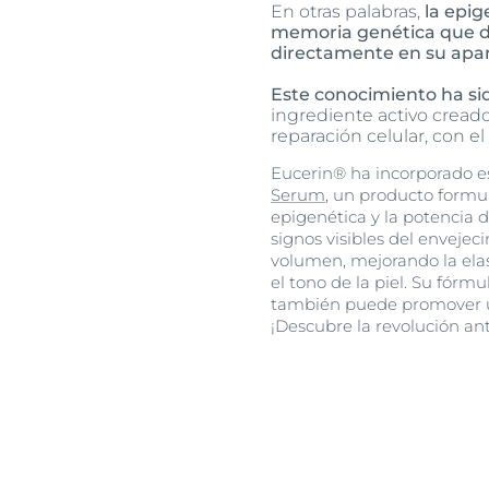
En otras palabras,
la epig
memoria genética que de
directamente en su apar
Este conocimiento ha si
ingrediente activo creado
reparación celular, con el
Eucerin® ha incorporado e
Serum
, un producto formul
epigenética y la potencia 
signos visibles del envejec
volumen, mejorando la elas
el tono de la piel. Su fórmu
también puede promover un
¡Descubre la revolución an