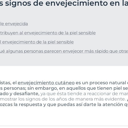
s signos de envejecimiento en la
Hiperpigmentación
Nuestro compromis
ada
pH5
bre Anti-Pigment
Programa Social Mi
Ver todos los prod
Protección Solar
#eucerinclusio
ble envejecida
UltraSensitive y Anti-
Enrojecimiento
Más información
Más información
tribuyen al envejecimiento de la piel sensible
UreaRepair
l envejecimiento de la piel sensible
ué algunas personas parecen envejecer más rápido que otra
stas, el
envejecimiento cutáneo
es un proceso natural 
as personas; sin embargo, en aquellos que tienen piel se
ado y desafiante,
ya que ésta tiende a reaccionar de ma
e mostrar los signos de los años de manera más evidente.
zcas la respuesta y que puedas así darte la atención 