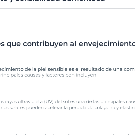
da a menudo se vuelve más propensa a adquirir estas caracter
s que contribuyen al envejecimiento 
ecimiento de la piel sensible es el resultado de una co
rincipales causas y factores con incluyen:
 rayos ultravioleta (UV) del sol es una de las principales ca
años solares pueden acelerar la pérdida de colágeno y elasti