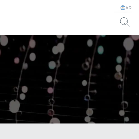
AR
Elija su idioma y país