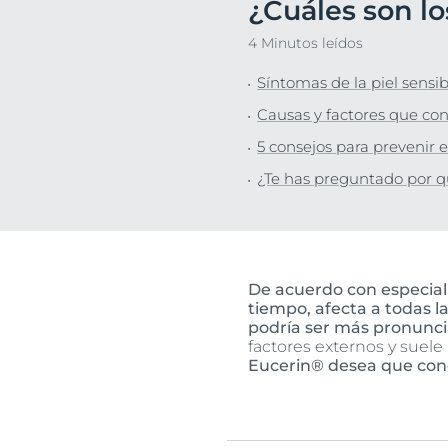
¿Cuáles son lo
cabelludo y cabello
Piel pigment
Descu
Protección solar
4 Minutos leídos
Sudoración
Síntomas de la piel sensi
Causas y factores que con
5 consejos para prevenir e
¿Te has preguntado por q
De acuerdo con especiali
tiempo, afecta a todas l
podría ser más pronunci
factores externos y suel
Eucerin® desea que cono