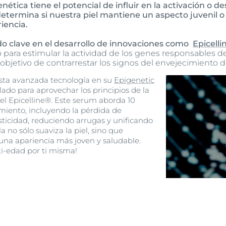
enética tiene el potencial de influir en la activación o d
termina si nuestra piel mantiene un aspecto juvenil o 
iencia.
do clave en el desarrollo de innovaciones como
Epicell
 para estimular la actividad de los genes responsables de
 objetivo de contrarrestar los signos del envejecimiento de
sta avanzada tecnología en su
Epigenetic
ado para aprovechar los principios de la
del Epicelline®. Este serum aborda 10
imiento, incluyendo la pérdida de
ticidad, reduciendo arrugas y unificando
la no sólo suaviza la piel, sino que
a apariencia más joven y saludable.
ti-edad por ti misma!