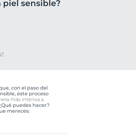
 piel sensible?
o
ssion
uctos
n
s?
que, con el paso del
nsible, este proceso
nera más intensa a
¿Qué puedes hacer?
que mereces: