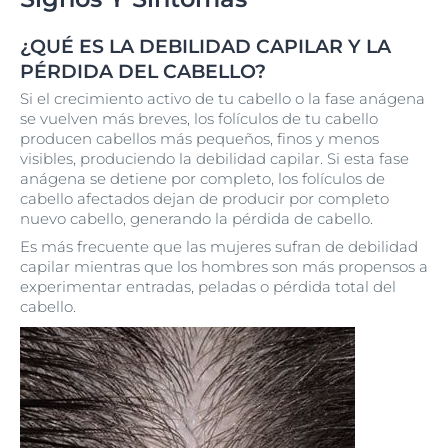
¿QUÉ ES LA DEBILIDAD CAPILAR Y LA
PÉRDIDA DEL CABELLO?
Si el crecimiento activo de tu cabello o la fase anágena
se vuelven más breves, los folículos de tu cabello
producen cabellos más pequeños, finos y menos
visibles, produciendo la debilidad capilar. Si esta fase
anágena se detiene por completo, los folículos de
cabello afectados dejan de producir por completo
nuevo cabello, generando la pérdida de cabello.
Es más frecuente que las mujeres sufran de debilidad
capilar mientras que los hombres son más propensos a
experimentar entradas, peladas o pérdida total del
cabello.