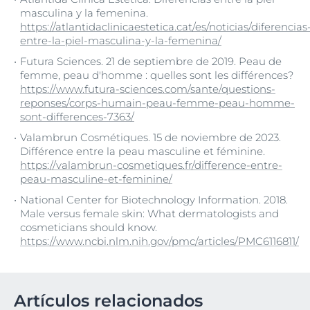
masculina y la femenina.
https://atlantidaclinicaestetica.cat/es/noticias/diferencias
entre-la-piel-masculina-y-la-femenina/
Futura Sciences. 21 de septiembre de 2019. Peau de
femme, peau d'homme : quelles sont les différences?
https://www.futura-sciences.com/sante/questions-
reponses/corps-humain-peau-femme-peau-homme-
sont-differences-7363/
Valambrun Cosmétiques. 15 de noviembre de 2023.
Différence entre la peau masculine et féminine.
https://valambrun-cosmetiques.fr/difference-entre-
peau-masculine-et-feminine/
National Center for Biotechnology Information. 2018.
Male versus female skin: What dermatologists and
cosmeticians should know.
https://www.ncbi.nlm.nih.gov/pmc/articles/PMC6116811/
Artículos relacionados