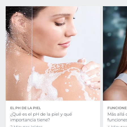
EL PH DE LA PIEL
FUNCIONES
¿Qué es el pH de la piel y qué
Más allá 
importancia tiene?
funciones
2 Minutos leídos
4 Minutos