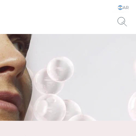
AR
Elija su idioma y país