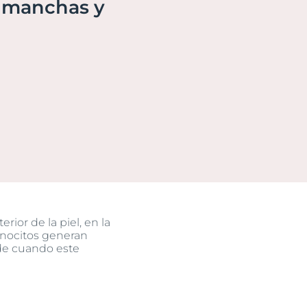
s manchas y
o
ssion
uctos
n
ior de la piel, en la
anocitos generan
ede cuando este