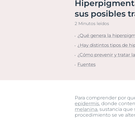
Hiperpigmenta
cabelludo y cabello
Piel pigment
Descu
Protección solar
sus posibles t
Sudoración
2 Minutos leídos
¿Qué genera la hiperpigm
¿Hay distintos tipos de h
¿Cómo prevenir y tratar l
Fuentes
Para comprender por qué s
epidermis
, donde contem
melanina
, sustancia que
procedimiento se ve alte