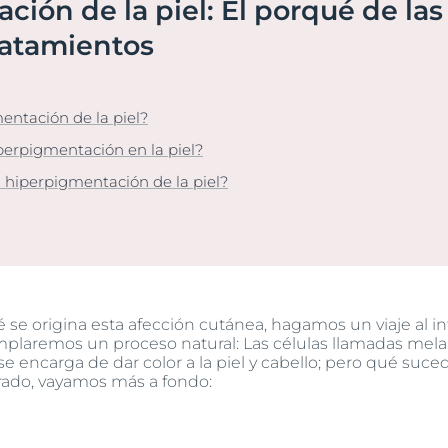
ción de la piel: El porqué de la
Hiperpigmentación
Nuestro compromis
ada
pH5
bre Anti-Pigment
Programa Social Mi
ratamientos
Ver todos los prod
Protección Solar
#eucerinclusio
UltraSensitive y Anti-
Enrojecimiento
Más información
Más información
entación de la piel?
UreaRepair
iperpigmentación en la piel?
a hiperpigmentación de la piel?
e origina esta afección cutánea, hagamos un viaje al inter
plaremos un proceso natural: Las células llamadas mel
 se encarga de dar color a la piel y cabello; pero qué suc
rado, vayamos más a fondo: