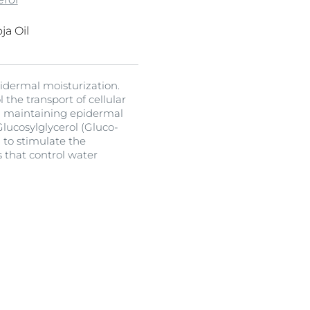
o
inoleate
ssion
uctos
s
pinosa Kernel Oil
ja Oil
n
ffer
ated Palm Glycerides
l
propanediol (MPD)
id
ium Glutamate
pidermal moisturization.
opanediol
the transport of cellular
cetophenone
m Ethylenediamine
in maintaining epidermal
te
lucosylglycerol (Gluco-
ol
 to stimulate the
 that control water
te 20