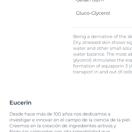
cabelludo y cabello
Piel pigment
Humectación (FNH)
Descu
Protección solar
Cellulose
AHAs
Gluco-Glycerol
Dipropylene Glycol Dib
Sudoración
Ceramide NP
Helianthus Annuus Seed
Isobutylamido Thiazolyl
Karité
L-Carnitine
Macadamia Integrifolia 
Oligopeptidos
pantenol
Q10
Silybum Marianum Fruit
Tecnología sebo-regula
Zea Mays Oil
Arginine
Resorcinol
Being a derivative of the s
Sucrose Polystearate
Ascorbic Acid
Cocoglycerides
Mentoxipropanediol
Pentaerythrityl Tetra-di-
Dry, stressed skin shows si
Hydrogenated Polyisob
Tiamidol
Hydroxyhydrocinnamat
water and other small solu
MPD
water balance. The most ab
Phytosphingosine
glycerol) stimulates the e
formation of aquaporin 3 (
Polyglyceryl-6 Behenat
transport in and out of cells
Propylheptyl Caprylate
Eucerin
Desde hace más de 100 años nos dedicamos a
investigar e innovar en el campo de la ciencia de la piel.
Creemos en la creación de ingredientes activos y
fórmulas calmantes con alta tolerabilidad que