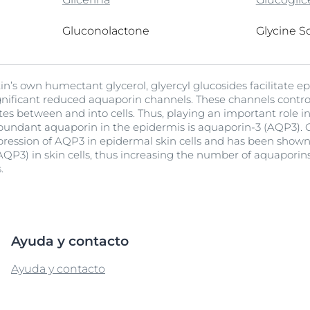
Hiperpigmentación
Nuestro compromis
ada
pH5
Dimer Dil
bre Anti-Pigment
Programa Social Mi
Ver todos los prod
Cellulose Gum
Ceramida
Aqua
Gluconolactone
Argania S
Glycine So
Protección Solar
#eucerinclusio
enzoate
UltraSensitive y Anti-
 Oil
Seed Oil
 Extract
dora
Chondrus Crispus Extract
Histidine HCl
Licochalcone A
Menthoxypropanediol
Pantolactone
Q1O Energy
Sodium Phosphate
Tetramethyl
Citrate Bu
Hydrogen
Lysine HC
Menthoxy
PCA
Stearic Ac
Tetrasod
Arginine HCI
Artiina
Enrojecimiento
Más información
Más información
Acetyloctahydronaphthalenes
Citrate
Diacetate
kin’s own humectant glycerol, glyercyl glucosides facilitate e
Synthetic Fluorphlogopite
t-butyl
Complejo Hidroxy
Methyl Benzoate
pH5 Citrate Buffer
Methylpr
PHA
UreaRepair
gnificant reduced aquaporin channels. These channels control 
utene
Hydrogenated Rapeseed Oil
Tin Oxide
Hydroxya
Trisodiu
e
tes between and into cells. Thus, playing an important role 
Disuccina
undant aquaporin in the epidermis is aquaporin-3 (AQP3). G
Pigmentos Reflectantes
Polidocan
xpression of AQP3 in epidermal skin cells and has been shown
AQP3) in skin cells, thus increasing the number of aquaporins
e
Polyglyceryl-6 Stearate
Polysorba
.
Provitamina B5
Ayuda y contacto
Ayuda y contacto