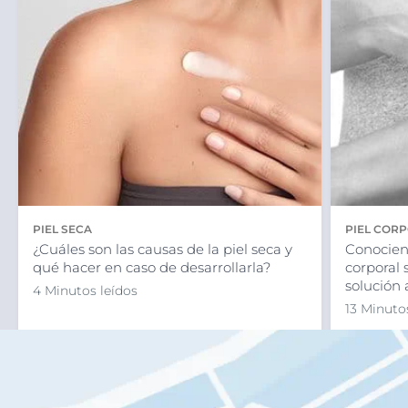
PIEL SECA
PIEL COR
¿Cuáles son las causas de la piel seca y
Conociend
qué hacer en caso de desarrollarla?
corporal 
solución
4 Minutos leídos
13 Minuto