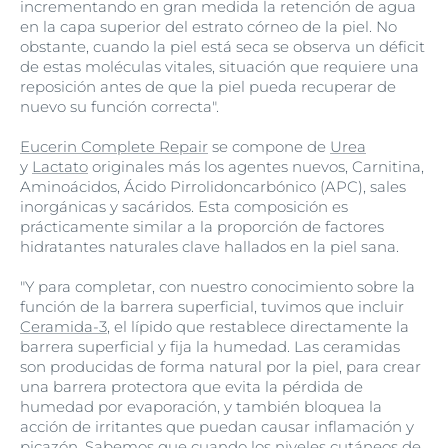
incrementando en gran medida la retención de agua
en la capa superior del estrato córneo de la piel. No
obstante, cuando la piel está seca se observa un déficit
de estas moléculas vitales, situación que requiere una
reposición antes de que la piel pueda recuperar de
nuevo su función correcta".
Eucerin Complete Repair
se compone de
Urea
y
Lactato
originales más los agentes nuevos, Carnitina,
Aminoácidos, Ácido Pirrolidoncarbónico (APC), sales
inorgánicas y sacáridos. Esta composición es
prácticamente similar a la proporción de factores
hidratantes naturales clave hallados en la piel sana.
"Y para completar, con nuestro conocimiento sobre la
función de la barrera superficial, tuvimos que incluir
Ceramida-3
, el lípido que restablece directamente la
barrera superficial y fija la humedad. Las ceramidas
son producidas de forma natural por la piel, para crear
una barrera protectora que evita la pérdida de
humedad por evaporación, y también bloquea la
acción de irritantes que puedan causar inflamación y
picazón. Sabemos que cuando los niveles cutáneos de