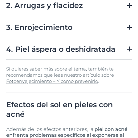
pequeñas manchas oscuras, conocidas como lentigos
2. Arrugas y flacidez
solares, en áreas expuestas.
La radiación solar no solo acelera la pérdida de
colágeno y elastina, lo que resulta en arrugas
3. Enrojecimiento
prematuras y flacidez.
El enrojecimiento, ya sea debido a quemaduras solares
o inflamación crónica, es un problema común para
4. Piel áspera o deshidratada
todo tipo de pieles.
La exposición constante al sol no solo puede causar
Si quieres saber más sobre el tema, también te
una textura áspera, sino que también provoca una
recomendamos que leas nuestro artículo sobre
deshidratación severa.
Fotoenvejecimiento – Y cómo prevenirlo
.
Efectos del sol en pieles con
acné
Además de los efectos anteriores, la
piel con acné
enfrenta problemas específicos al exponerse al