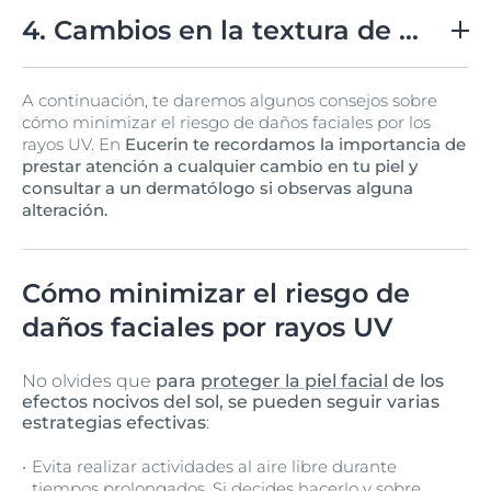
La exposición al sol sin protección adecuada puede
oscurecer las cicatrices del acné, dificultando su
4. Cambios en la textura de la piel
tratamiento y aumentando el riesgo de
hiperpigmentación.
La combinación de los efectos del sol y el acné puede
A continuación, te daremos algunos consejos sobre
dejar la piel con una textura desigual, más áspera y
cómo minimizar el riesgo de daños faciales por los
propensa a desarrollar imperfecciones.
rayos UV. En
Eucerin te recordamos la importancia de
prestar atención a cualquier cambio en tu piel y
consultar a un dermatólogo si observas alguna
alteración.
Cómo minimizar el riesgo de
daños faciales por rayos UV
No olvides que
para
proteger la piel facial
de los
efectos nocivos del sol, se pueden seguir varias
estrategias efectivas
:
Evita realizar actividades al aire libre durante
tiempos prolongados. Si decides hacerlo y sobre